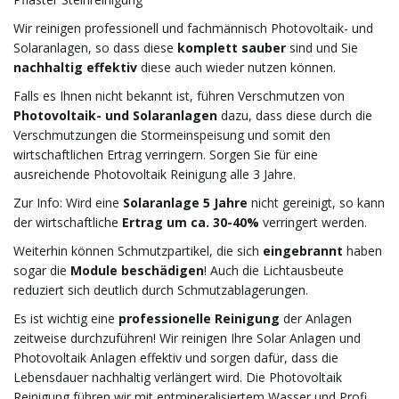
v
Wir reinigen professionell und fachmännisch Photovoltaik- und
Solaranlagen, so dass diese
komplett sauber
sind und Sie
nachhaltig effektiv
diese auch wieder nutzen können.
i
Falls es Ihnen nicht bekannt ist, führen Verschmutzen von
Photovoltaik- und Solaranlagen
dazu, dass diese durch die
Verschmutzungen die Stormeinspeisung und somit den
wirtschaftlichen Ertrag verringern. Sorgen Sie für eine
g
ausreichende Photovoltaik Reinigung alle 3 Jahre.
Zur Info: Wird eine
Solaranlage 5 Jahre
nicht gereinigt, so kann
der wirtschaftliche
Ertrag um ca. 30-40%
verringert werden.
a
Weiterhin können Schmutzpartikel, die sich
eingebrannt
haben
sogar die
Module beschädigen
! Auch die Lichtausbeute
reduziert sich deutlich durch Schmutzablagerungen.
t
Es ist wichtig eine
professionelle Reinigung
der Anlagen
zeitweise durchzuführen! Wir reinigen Ihre Solar Anlagen und
Photovoltaik Anlagen effektiv und sorgen dafür, dass die
Lebensdauer nachhaltig verlängert wird. Die Photovoltaik
i
Reinigung führen wir mit entmineralisiertem Wasser und Profi