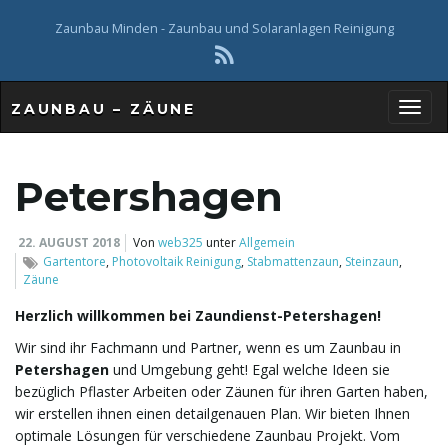
Zaunbau Minden - Zaunbau und Solaranlagen Reinigung
ZAUNBAU – ZÄUNE
S
Petershagen
c
22. AUGUST 2018
Von
web325
unter
Allgemein
Gartentore
,
Photovoltaik Reinigung
,
Stabmattenzaun
,
Steinzaun
,
Zäune
h
Herzlich willkommen bei Zaundienst-Petershagen!
Wir sind ihr Fachmann und Partner, wenn es um Zaunbau in
Petershagen
und Umgebung geht! Egal welche Ideen sie
bezüglich Pflaster Arbeiten oder Zäunen für ihren Garten haben,
a
wir erstellen ihnen einen detailgenauen Plan. Wir bieten Ihnen
optimale Lösungen für verschiedene Zaunbau Projekt. Vom