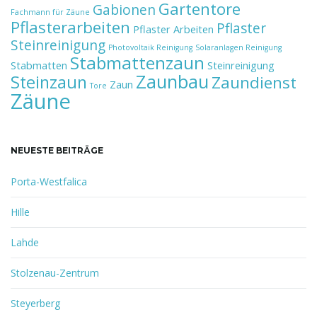
Gartentore
Gabionen
Fachmann für Zäune
Pflasterarbeiten
Pflaster
Pflaster Arbeiten
Steinreinigung
Photovoltaik Reinigung
Solaranlagen Reinigung
Stabmattenzaun
Stabmatten
Steinreinigung
Zaunbau
Steinzaun
Zaundienst
Zaun
Tore
Zäune
NEUESTE BEITRÄGE
Porta-Westfalica
Hille
Lahde
Stolzenau-Zentrum
Steyerberg