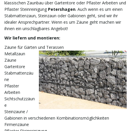
klassischen Zaunbau über Gartentore oder Pflaster Arbeiten und
Pflaster Steinreinigung
Petershagen
. Auch wenn es um einen
l
Stabmattenzaun, Steinzaun oder Gabionen geht, sind wir ihr
idealer Ansprechpartner. Wenn es um Zäune geht machen wir
ihnen ein unschlagbares Angebot!
t
Wir liefern und montieren:
Zäune für Gärten und Terassen
Metallzaun
e
Zäune
Gartentore
Stabmattenzäu
ne
N
Pflaster
Arbeiten
Sichtschutzzäun
e
a
Steinzaune /
Gabionen in verschiedenen Kombinationsmöglichkeiten
Firmenzäune
Pflaster Steinreinigung