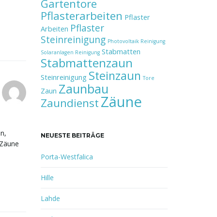
Gartentore
Pflasterarbeiten
Pflaster
Pflaster
Arbeiten
Steinreinigung
Photovoltaik Reinigung
Stabmatten
Solaranlagen Reinigung
Stabmattenzaun
Steinzaun
Steinreinigung
Tore
Zaunbau
Zaun
Zäune
Zaundienst
n,
NEUESTE BEITRÄGE
 Zäune
Porta-Westfalica
Hille
Lahde