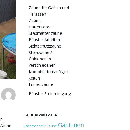
.
Zäune für Gärten und
.
Terassen
Zäune
Gartentore
Stabmattenzäune
Pflaster Arbeiten
Sichtschutzzäune
Steinzaune /
Gabionen in
verschiedenen
Kombinationsmöglich
keiten
Firmenzäune
Pflaster Steinreinigung
SCHLAGWÖRTER
n,
Gabionen
 Zäune
Fachmann für Zäune