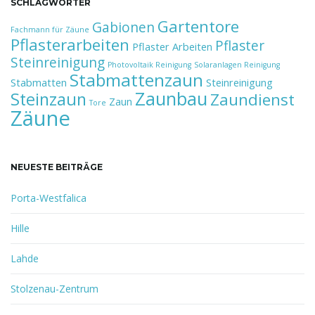
SCHLAGWÖRTER
Gartentore
Gabionen
Fachmann für Zäune
Pflasterarbeiten
Pflaster
Pflaster Arbeiten
Steinreinigung
Photovoltaik Reinigung
Solaranlagen Reinigung
Stabmattenzaun
Stabmatten
Steinreinigung
Zaunbau
Steinzaun
Zaundienst
Zaun
Tore
Zäune
NEUESTE BEITRÄGE
Porta-Westfalica
Hille
Lahde
Stolzenau-Zentrum