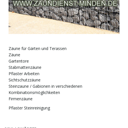
f
.
.
.
o
n
Zäune für Gärten und Terassen
Zäune
Gartentore
Stabmattenzäune
u
Pflaster Arbeiten
Sichtschutzzäune
Steinzaune / Gabionen in verschiedenen
Kombinationsmöglichkeiten
m
Firmenzäune
Pflaster Steinreinigung