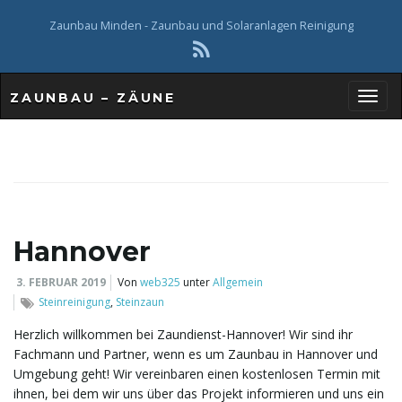
Zaunbau Minden - Zaunbau und Solaranlagen Reinigung
ZAUNBAU – ZÄUNE
S
c
Hannover
h
3. FEBRUAR 2019
Von
web325
unter
Allgemein
Steinreinigung
,
Steinzaun
Herzlich willkommen bei Zaundienst-Hannover! Wir sind ihr
Fachmann und Partner, wenn es um Zaunbau in Hannover und
a
Umgebung geht! Wir vereinbaren einen kostenlosen Termin mit
ihnen, bei dem wir uns über das Projekt informieren und uns ein