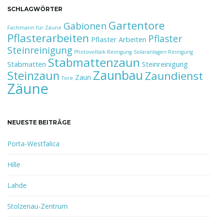
SCHLAGWÖRTER
Gartentore
Gabionen
Fachmann für Zäune
Pflasterarbeiten
Pflaster
Pflaster Arbeiten
Steinreinigung
Photovoltaik Reinigung
Solaranlagen Reinigung
Stabmattenzaun
Stabmatten
Steinreinigung
Zaunbau
Steinzaun
Zaundienst
Zaun
Tore
Zäune
NEUESTE BEITRÄGE
Porta-Westfalica
Hille
Lahde
Stolzenau-Zentrum