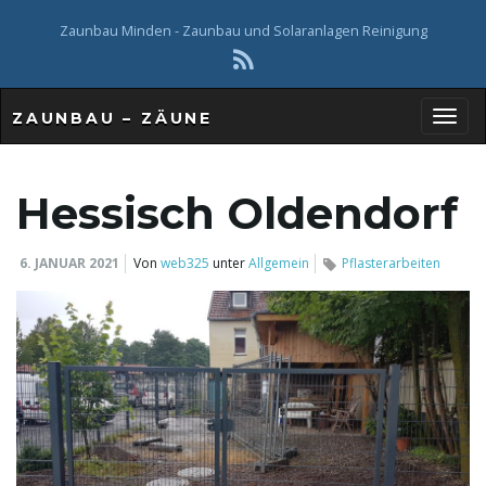
Zaunbau Minden - Zaunbau und Solaranlagen Reinigung
ZAUNBAU – ZÄUNE
S
Hessisch Oldendorf
c
6. JANUAR 2021
Von
web325
unter
Allgemein
Pflasterarbeiten
h
a